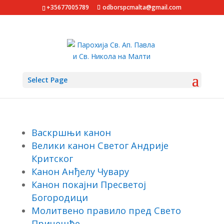
+35677005789
odborspcmalta@gmail.com
Select Page
КАНОНИ
Васкршњи канон
Велики канон Светог Андрије
Критског
Канон Анђелу Чувару
Канон покајни Пресветој
Богородици
Молитвено правило пред Свето
Причешће