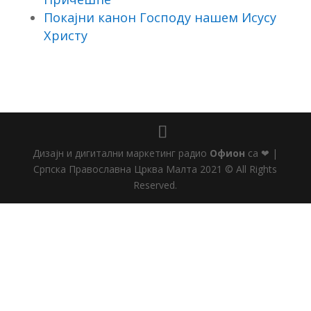
Покајни канон Господу нашем Исусу
Христу
Дизајн и дигитални маркетинг радио
Офион
са ❤ |
Српска Православна Црква Малта 2021 © All Rights
Reserved.