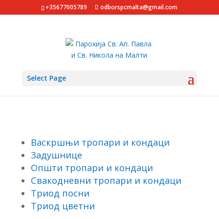
+35677005789
odborspcmalta@gmail.com
Select Page
ТРОПАРИ
Васкршњи тропари и кондаци
Задушнице
Општи тропари и кондаци
Свакодневни тропари и кондаци
Триод посни
Триод цветни