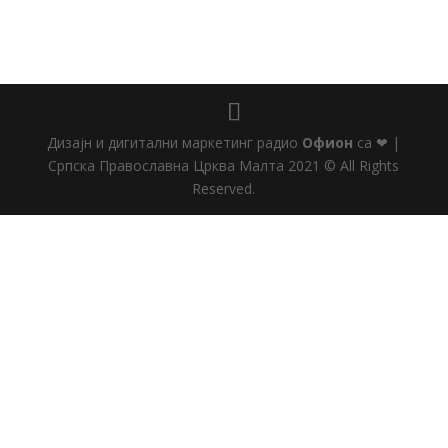
Дизајн и дигитални маркетинг радио
Офион
са ❤ |
Српска Православна Црква Малта 2021 © All Rights
Reserved.